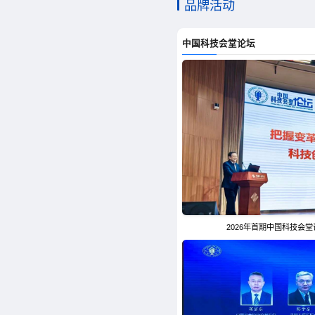
品牌活动
会堂深耕科技服务三十载，集组织策划
展览、住宿、餐饮等多元功能于一体，
中国科技会堂论坛
会议近1000场、接待科技工作者逾5
“领先行动”博士生系列活动等科技学
想、激荡智慧的重要阵地，见证着一代
立足新时代，在2035年建成科
质量发展主线，持续提升科技交流服务
科技会议综合服务平台，实现从单一传
造高端学术交流殿堂。以优良的服务及
化的科技服务保障，大力弘扬科学家精
2026年首期中国科技会