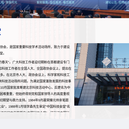
工程
· 萃炼时光
· 客房服务
· 会议服务
· 餐饮服务
· 通知公告
· 招聘公
堂
协会，是国家重要科技学术活动场所，致力于建设
堂。
学的春天”。广大科技工作者迫切期盼在首都建设专门
家和科技工作者在全国人大、全国政协会议上，提出在
之多。在北京市人大、政协会议上，科学家和科技工
决科技活动场所问题。为满足国家蓬勃发展的科技事
年10月国家批准筹建北京科技活动中心，后更名为中
困难重重，但始终得到党和国家领导人的高度重视
期望与鼎力支持。1984年9月聂荣臻元帅亲笔题
”，1988年1月钱学森先生审定“中国科技会堂”名
记江泽民同志亲笔题名“中国科技会堂”，铸就了中国科
业发展”的初心使命。
1996年3月18日正式落成。自启用以来，中国科技