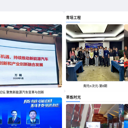
承接高端学术交流活动，为科技工作者提供会议、
年均服务两院院士超500位、举办承办高端科技活动
青培工程
万人次。近年来举办的中国科技会堂论坛、青托工程
术活动品牌效应明显，这里已成为科技工作者交流思
代科技工作者的智慧碰撞与薪火相传。
技强国的战略目标引领下，中国科技会堂将更加聚焦高
能力与水平。积极推动转型升级，着力构建一站式
统会议服务向多元化集成式会议服务模式转变，打
高效的经营管理，为科技工作者提供全方位、专业
神，建设科技工作者之家，促进科技事业发展。
青托π次元-第8期
堂论坛 聚焦新能源汽车变革与创新
萃炼时光